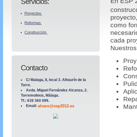
Servicios:
En ESP 2
construc
Proyectos.
proyecto
Reformas.
como for
necesari
Construcción.
cada pro
Nuestros 
Proy
Contacto
Refo
Cons
C/ Malaga, 8, local 3. Alhaurín de la
Puli
Torre.
Apli
Avda. Miguel Fernández Alcanza, 2.
Torremolinos, Málaga.
Repa
Tf.: 639 360 099.
Mant
Email:
alvaro@esp2012.es